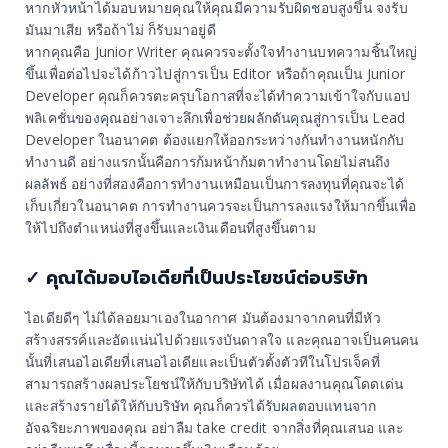
หากหัวหน้าได้มอบหมายคุณให้คุณมีความรับผิดชอบสูงขึ้น จงรับ
มันมาเสีย หรือถ้าไม่ ก็รับมาอยู่ดี
หากคุณคือ Junior Writer คุณควรจะตั้งใจทำงานบทความชิ้นใหญ่
ขึ้นเพื่อต่อไปจะได้ก้าวไปสู่การเป็น Editor หรือถ้าคุณเป็น Junior
Developer คุณก็ควรตะครุบโอกาสที่จะได้ทำความเข้าใจกับแอป
พลิเคชั่นของคุณอย่างเจาะลึกเพื่อช่วยผลักดันคุณสู่การเป็น Lead
Developer ในอนาคต ต้องแยกให้ออกระหว่างกันทำงานหนักกับ
ทำงานดี อย่างแรกนั้นคือการก้มหน้าก้มตาทำงานโดยไม่สนถึง
ผลลัพธ์ อย่างที่สองคือการทำงานเหมือนเป็นการลงทุนที่คุณจะได้
เก็บเกี่ยวในอนาคต การทำงานควรจะเป็นการลงแรงให้มากขึ้นเพื่อ
ให้ไปถึงตำแหน่งที่สูงขึ้นและเงินเดือนที่สูงขึ้นตาม
✓ คุณได้มอบไอเดียที่เป็นประโยชน์ต่อบริษัท
ไอเดียดีๆ ไม่ได้ลอยมาเองในอากาศ มันต้องมาจากคนที่มีหัว
สร้างสรรค์และอัดแน่นไปด้วยแรงบันดาลใจ และคุณอาจเป็นคนคน
นั้นที่เสนอไอเดียที่เสนอไอเดียและเป็นตัวตั้งตัวทีในโปรเจ็คที่
สามารถสร้างผลประโยชน์ให้กับบริษัทได้ เมื่อผลงานคุณโดดเด่น
และสร้างรายได้ให้กับบริษัท คุณก็ควรได้รับผลตอบแทนจาก
อัจฉริยะภาพของคุณ อย่าลืม take credit จากสิ่งที่คุณเสนอ และ