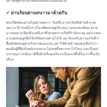
อย่าลืมพูดถึงเรื่องนี้ตอนขอขึ้นเงินเดือนด้วย
✓ ผ่านร้อนผ่านหนาวมาด้วยกัน
ทุกบริษัทต้องผ่านร้อนผ่านหนาว วันหนึ่งอาจจะปิดดีลด้วยตัวเลข
งดงาม อีกวันหนึ่งอาจโดนพิษเศรษฐกิจเล่นงานจนแทบล้มละลราย
บางคนอาจเลือกที่จะหนีเอาชีวิตรอดจากเรือที่กำลังจะจม แต่บางคน
อาจอดทนอยู่เพื่อให้บริษัทผ่านพายุไปได้ อย่าลังเลกับความจริงที่ว่า
ซื่อสัตย์ย่อมคู่ควรกับการตอบแทน อย่าให้หัวหน้าของคุณลืมไปว่า
คุณคือผู้ที่ยึดมั่นหนักแน่นและไม่เคยทิ้งพวกเขาไปไหน และเมื่อผล
ประกอบการกลับมาดีขึ้นอีกครั้งคุณก็ควรเป็นแรกที่ได้รับการขึ้นเงิน
เดือน