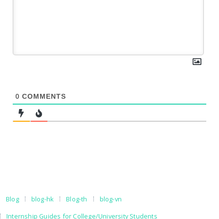
0
COMMENTS
Blog
blog-hk
Blog-th
blog-vn
Internship Guides for College/University Students