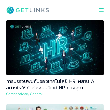
หาคน
หางาน
ตำแหน่งงาน
บทความ
กิจกรรม
เข้าสู่ระบบ
การบรรจบพบกันของเทคโนโลยี HR: ผสาน AI
สมัครสมาชิก
อย่างไรให้เข้ากับระบบนิเวศ HR ของคุณ
,
Career Advice
General