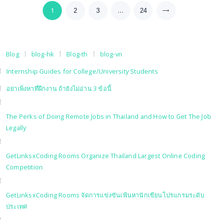
แนะแนว
PAGE
1
PAGE
PAGE
…
PAGE
2
3
24
>
เรื่อง
Blog
blog-hk
Blog-th
blog-vn
Internship Guides for College/University Students
อย่าเพิ่งหาที่ฝึกงาน ถ้ายังไม่อ่าน 3 ข้อนี้
The Perks of Doing Remote Jobs in Thailand and How to Get The Job
Legally
GetLinksxCoding Rooms Organize Thailand Largest Online Coding
Competition
GetLinksxCoding Rooms จัดการแข่งขันเฟ้นหานักเขียนโปรแกรมระดับ
ประเทศ