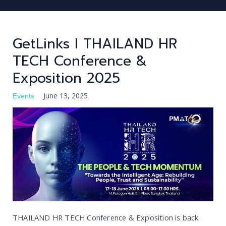
GetLinks I THAILAND HR
TECH Conference &
FIND TALENT
Exposition 2025
FIND JOB
June 13, 2025
JOBS
Events
BLOG
LOG IN
REGISTER
THAILAND HR TECH Conference & Exposition is back