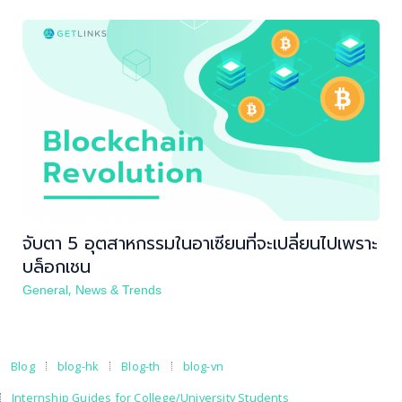
หาคน
หางาน
ตำแหน่งงาน
บทความ
กิจกรรม
จับตา 5 อุตสาหกรรมในอาเซียนที่จะเปลี่ยนไปเพราะ
บล็อกเชน
เข้าสู่ระบบ
,
General
News & Trends
สมัครสมาชิก
Blog
blog-hk
Blog-th
blog-vn
Internship Guides for College/University Students